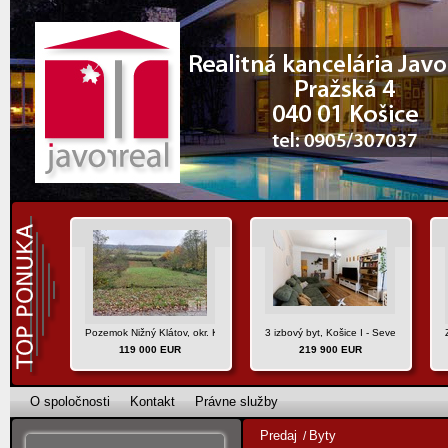
Pozemok Nižný Klátov, okr. Košice - okolie
3 izbový byt, Košice I - Sever, ul. Hlink
119 000 EUR
219 900 EUR
O spoločnosti
Kontakt
Právne služby
Predaj
Byty
/