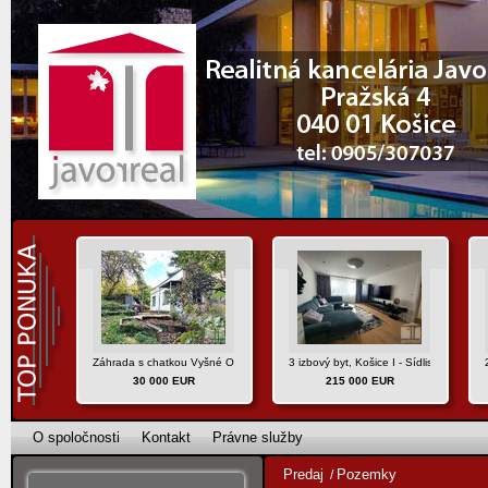
Záhrada s chatkou Vyšné Opátske, Košice IV
3 izbový byt, Košice I - Sídlisko Ťah
30 000 EUR
215 000 EUR
O spoločnosti
Kontakt
Právne služby
Predaj
Pozemky
/