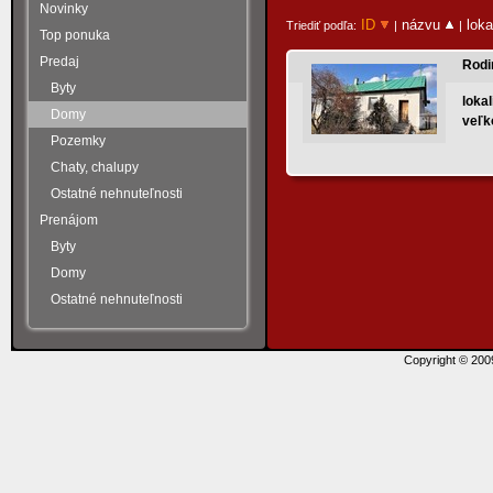
Novinky
ID
názvu
loka
Triediť podľa:
|
|
Top ponuka
Predaj
Rodi
Byty
lokal
Domy
veľk
Pozemky
Chaty, chalupy
Ostatné nehnuteľnosti
Prenájom
Byty
Domy
Ostatné nehnuteľnosti
Copyright © 20