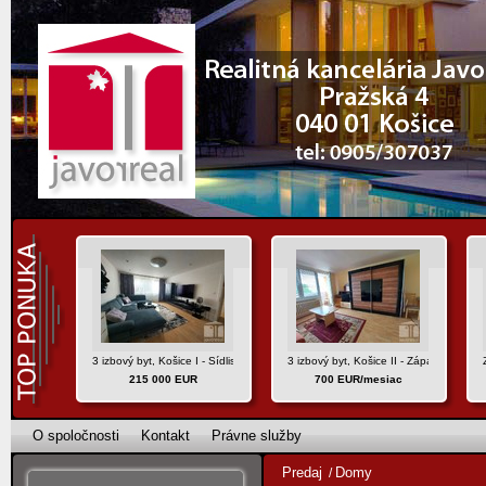
3 izbový byt, Košice I - Sídlisko Ťahanovce, ul. Varšavská-REZERVOVANÝ
3 izbový byt, Košice II - Západ, ul. Uhe
215 000 EUR
700 EUR/mesiac
O spoločnosti
Kontakt
Právne služby
Predaj
Domy
/