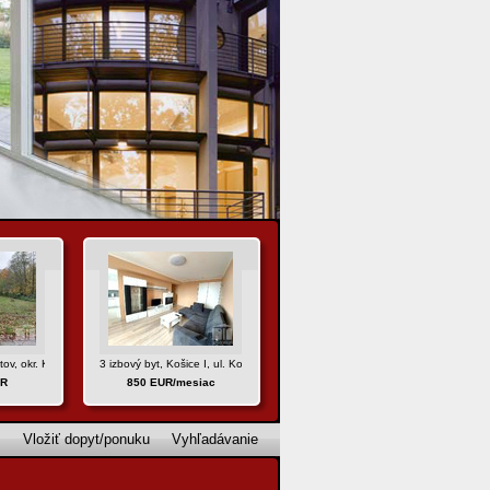
v, okr. Košice - okolie
3 izbový byt, Košice I, ul. Komenského
UR
850 EUR/mesiac
Vložiť dopyt/ponuku
Vyhľadávanie