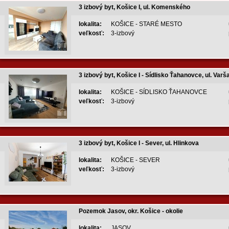
3 izbový byt, Košice I, ul. Komenského
lokalita:
KOŠICE - STARÉ MESTO
veľkosť:
3-izbový
3 izbový byt, Košice I - Sídlisko Ťahanovce, ul. 
lokalita:
KOŠICE - SÍDLISKO ŤAHANOVCE
veľkosť:
3-izbový
3 izbový byt, Košice I - Sever, ul. Hlinkova
lokalita:
KOŠICE - SEVER
veľkosť:
3-izbový
Pozemok Jasov, okr. Košice - okolie
lokalita:
JASOV