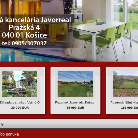
ova
Záhrada s chatkou Vyšné Opátske, Košice IV
Pozemok Jasov, okr. Košice - okolie
Pozemok Nižný Kláto
30 000 EUR
35 000 EUR
119 000 E
by
Top ponuka