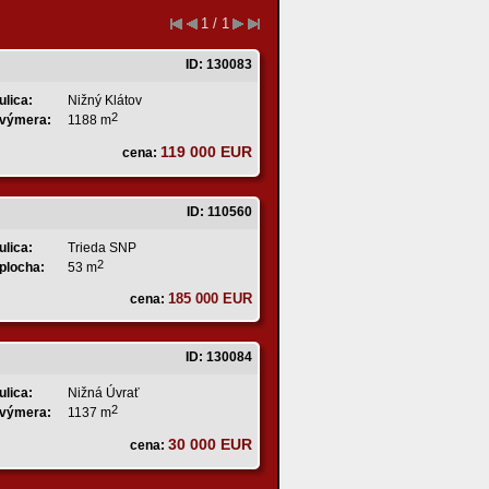
1 / 1
ID: 130083
ulica:
Nižný Klátov
2
výmera:
1188 m
119 000 EUR
cena:
ID: 110560
ulica:
Trieda SNP
2
plocha:
53 m
185 000 EUR
cena:
ID: 130084
ulica:
Nižná Úvrať
2
výmera:
1137 m
30 000 EUR
cena: