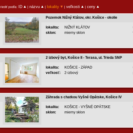
ID
názvu
lokality
veľkosti
ceny
riediť podľa:
|
|
|
|
Pozemok Nižný Klátov, okr. Košice - okolie
lokalita:
NIŽNÝ KLÁTOV
sklon:
mierny sklon
2 izbový byt, Košice II - Terasa, ul. Trieda SNP
lokalita:
KOŠICE - ZÁPAD
veľkosť:
2-izbový
Záhrada s chatkou Vyšné Opátske, Košice IV
lokalita:
KOŠICE - VYŠNÉ OPÁTSKE
sklon:
mierny sklon