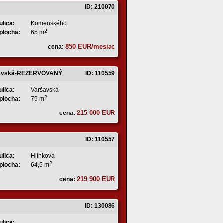
ID: 210070
ulica:
Komenského
2
plocha:
65 m
850 EUR/mesiac
cena:
Varšavská-REZERVOVANÝ
ID: 110559
ulica:
Varšavská
2
plocha:
79 m
215 000 EUR
cena:
ID: 110557
ulica:
Hlinkova
2
plocha:
64,5 m
219 900 EUR
cena:
ID: 130086
ulica: