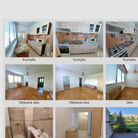
Kuchyňa
Kuchyňa
Kuchyňa
Obývacia izba
Obývacia izba
Izba