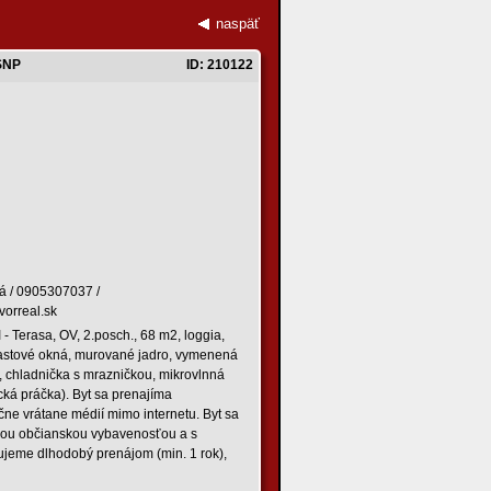
naspäť
 SNP
ID: 210122
á / 0905307037 /
vorreal.sk
- Terasa, OV, 2.posch., 68 m2, loggia,
 plastové okná, murované jadro, vymenená
u, chladnička s mrazničkou, mikrovlnná
ická práčka). Byt sa prenajíma
ne vrátane médií mimo internetu. Byt sa
obrou občianskou vybavenosťou a s
eme dlhodobý prenájom (min. 1 rok),