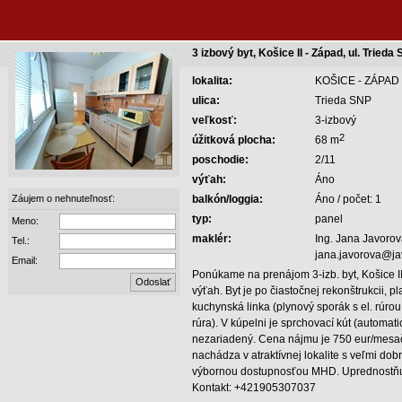
3 izbový byt, Košice II - Západ, ul. Trieda
lokalita:
KOŠICE - ZÁPAD
ulica:
Trieda SNP
veľkosť:
3-izbový
2
úžitková plocha:
68 m
poschodie:
2/11
výťah:
Áno
Záujem o nehnuteľnosť:
balkón/loggia:
Áno / počet: 1
typ:
panel
Meno:
maklér:
Ing. Jana Javorov
Tel.:
jana.javorova@ja
Email:
Ponúkame na prenájom 3-izb. byt, Košice II 
výťah. Byt je po čiastočnej rekonštrukcii,
kuchynská linka (plynový sporák s el. rúro
rúra). V kúpelni je sprchovací kút (automat
nezariadený. Cena nájmu je 750 eur/mesač
nachádza v atraktívnej lokalite s veľmi d
výbornou dostupnosťou MHD. Uprednostňuj
Kontakt: +421905307037