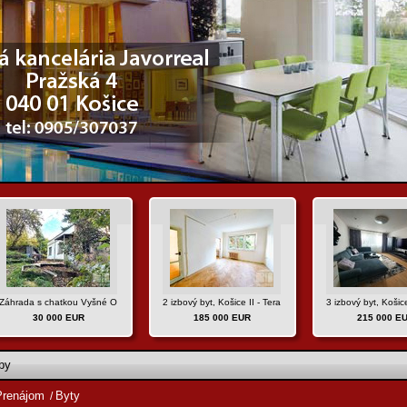
lie
Záhrada s chatkou Vyšné Opátske, Košice IV
2 izbový byt, Košice II - Terasa, ul. Trieda SNP
3 izbový byt, Koši
30 000 EUR
185 000 EUR
215 000 E
by
Prenájom
Byty
/