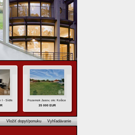
ce I - Sídlisko Ťahanovce, ul. Varšavská-REZERVOVANÝ
Pozemok Jasov, okr. Košice - okolie
UR
35 000 EUR
Vložiť dopyt/ponuku
Vyhľadávanie