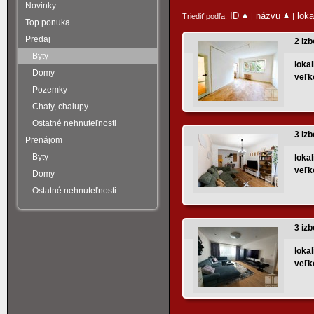
Novinky
ID
názvu
loka
Triediť podľa:
|
|
Top ponuka
Predaj
2 izb
Byty
lokal
Domy
veľk
Pozemky
Chaty, chalupy
Ostatné nehnuteľnosti
3 izb
Prenájom
Byty
lokal
veľk
Domy
Ostatné nehnuteľnosti
3 iz
lokal
veľk