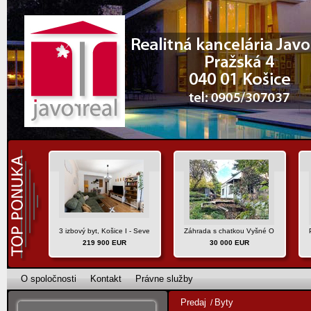
3 izbový byt, Košice I - Sever, ul. Hlinkova
Záhrada s chatkou Vyšné Opátske, Koš
219 900 EUR
30 000 EUR
O spoločnosti
Kontakt
Právne služby
Predaj
Byty
/