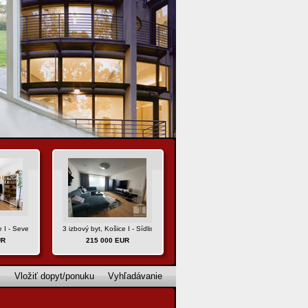
 I - Sever, ul. Hlinkova
3 izbový byt, Košice I - Sídlisko Ťahanovce, ul. Varšavská-REZERVOVANÝ
UR
215 000 EUR
Vložiť dopyt/ponuku
Vyhľadávanie