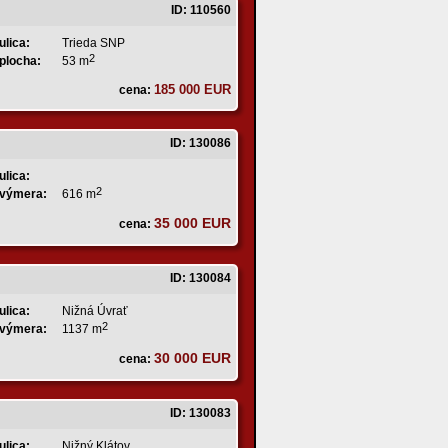
ID: 110560
ulica:
Trieda SNP
2
plocha:
53 m
185 000 EUR
cena:
ID: 130086
ulica:
2
výmera:
616 m
35 000 EUR
cena:
ID: 130084
ulica:
Nižná Úvrať
2
výmera:
1137 m
30 000 EUR
cena:
ID: 130083
ulica:
Nižný Klátov