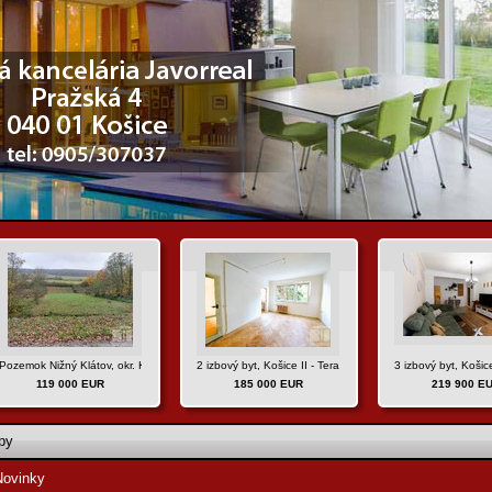
Pozemok Nižný Klátov, okr. Košice - okolie
2 izbový byt, Košice II - Terasa, ul. Trieda SNP
3 izbový byt, Košice
119 000 EUR
185 000 EUR
219 900 E
by
Novinky