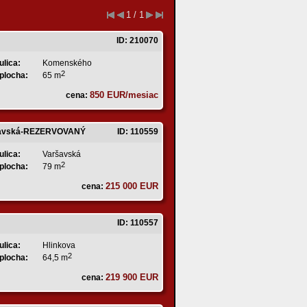
1 / 1
ID: 210070
ulica:
Komenského
2
plocha:
65 m
850 EUR/mesiac
cena:
Varšavská-REZERVOVANÝ
ID: 110559
ulica:
Varšavská
2
plocha:
79 m
215 000 EUR
cena:
ID: 110557
ulica:
Hlinkova
2
plocha:
64,5 m
219 900 EUR
cena: