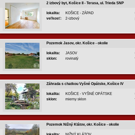
2 izbový byt, Košice II - Terasa, ul. Trieda SNP
lokalita:
KOŠICE - ZÁPAD
veľkosť:
2-izbový
Pozemok Jasov, okr. Košice - okolie
lokalita:
JASOV
sklon:
rovinatý
Záhrada s chatkou Vyšné Opátske, Košice IV
lokalita:
KOŠICE - VYŠNÉ OPÁTSKE
sklon:
mierny sklon
Pozemok Nižný Klátov, okr. Košice - okolie
lokalita:
NIŽNÝ KLÁTOV