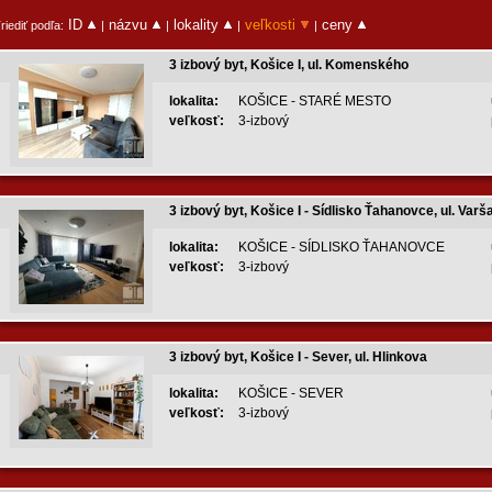
ID
názvu
lokality
veľkosti
ceny
riediť podľa:
|
|
|
|
3 izbový byt, Košice I, ul. Komenského
lokalita:
KOŠICE - STARÉ MESTO
veľkosť:
3-izbový
3 izbový byt, Košice I - Sídlisko Ťahanovce, ul. 
lokalita:
KOŠICE - SÍDLISKO ŤAHANOVCE
veľkosť:
3-izbový
3 izbový byt, Košice I - Sever, ul. Hlinkova
lokalita:
KOŠICE - SEVER
veľkosť:
3-izbový